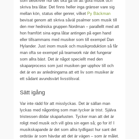
som beskriver hur det ska gå till att göra musik och
skriva bra låtar. Det finns heller inga gränser vare sig
mellan kön, status eller genrer, vilket
Py Bäckman
bevisat genom att skriva såväl psalmer som musik till
den mer hedniska gruppen Nordman – parallellt med att
hon framfört sina egna låtar antingen på egen hand
eller tillsammans med musiker som till exempel Dan
Hylander. Just inom musik och musikproduktion så får
man ofta se exempel på teamwork när det fungerar
som allra bäst. Det är något speciellt med den
skaparprocess som just musiken ger upphov till och
det är en av anledningarna att ett liv som musiker är
ett sådant avundsvärt livsstilsval.
Sätt igång
Var inte rädd för att misslyckas. Det är sällan man
lyckas med någonting som man tycker är trist. Själva
tristessen dödar skaparlusten. Tycker man att det är
roligt med musik och vill göra sin egen så; go for it! I
musikskapande är det som allra tydligast hur sant det
ordstäv är som hävdar att det är vägen – som är målet.