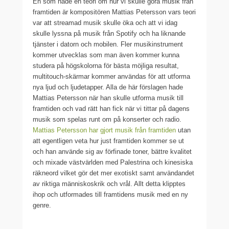
En som hade en teori om hur vi skulle göra musik från
framtiden är kompositören Mattias Petersson vars teori
var att streamad musik skulle öka och att vi idag
skulle lyssna på musik från Spotify och ha liknande
tjänster i datorn och mobilen. Fler musikinstrument
kommer utvecklas som man även kommer kunna
studera på högskolorna för bästa möjliga resultat,
multitouch-skärmar kommer användas för att utforma
nya ljud och ljudetapper. Alla de här förslagen hade
Mattias Petersson när han skulle utforma musik till
framtiden och vad rätt han fick när vi tittar på dagens
musik som spelas runt om på konserter och radio.
Mattias Petersson har gjort musik från framtiden
utan
att egentligen veta hur just framtiden kommer se ut
och han använde sig av förfinade toner, bättre kvalitet
och mixade västvärlden med Palestrina och kinesiska
räkneord vilket gör det mer exotiskt samt användandet
av riktiga människoskrik och vrål. Allt detta klipptes
ihop och utformades till framtidens musik med en ny
genre.