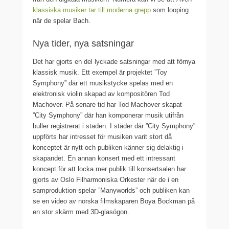
klassiska musiker tar till moderna grepp
som looping
när de spelar Bach.
Nya tider, nya satsningar
Det har gjorts en del lyckade satsningar med att förnya
klassisk musik. Ett exempel är projektet ”Toy
Symphony” där ett musikstycke spelas med en
elektronisk violin skapad av kompositören Tod
Machover. På senare tid har Tod Machover skapat
”City Symphony” där han komponerar musik utifrån
buller registrerat i staden. I städer där ”City Symphony”
uppförts har intresset för musiken varit stort då
konceptet är nytt och publiken känner sig delaktig i
skapandet. En annan konsert med ett intressant
koncept för att locka mer publik till konsertsalen har
gjorts av Oslo Filharmoniska Orkester när de i en
samproduktion spelar ”Manyworlds” och publiken kan
se en video av norska filmskaparen Boya Bockman på
en stor skärm med 3D-glasögon.