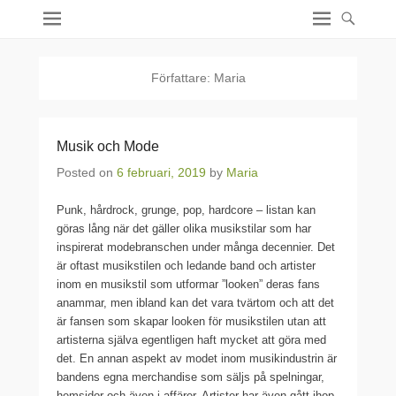
Författare:
Maria
Musik och Mode
Posted on
6 februari, 2019
by
Maria
Punk, hårdrock, grunge, pop, hardcore – listan kan
göras lång när det gäller olika musikstilar som har
inspirerat modebranschen under många decennier. Det
är oftast musikstilen och ledande band och artister
inom en musikstil som utformar ”looken” deras fans
anammar, men ibland kan det vara tvärtom och att det
är fansen som skapar looken för musikstilen utan att
artisterna själva egentligen haft mycket att göra med
det. En annan aspekt av modet inom musikindustrin är
bandens egna merchandise som säljs på spelningar,
hemsidor och även i affärer. Artister har även gått ihop