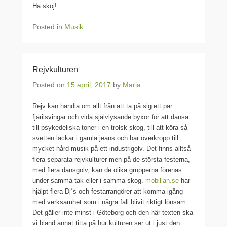
Ha skoj!
Posted in
Musik
Rejvkulturen
Posted on
15 april, 2017
by
Maria
Rejv kan handla om allt från att ta på sig ett par
fjärilsvingar och vida självlysande byxor för att dansa
till psykedeliska toner i en trolsk skog, till att köra så
svetten lackar i gamla jeans och bar överkropp till
mycket hård musik på ett industrigolv. Det finns alltså
flera separata rejvkulturer men på de största festerna,
med flera dansgolv, kan de olika grupperna förenas
under samma tak eller i samma skog.
mobillan.se
har
hjälpt flera Dj´s och festarrangörer att komma igång
med verksamhet som i några fall blivit riktigt lönsam.
Det gäller inte minst i Göteborg och den här texten ska
vi bland annat titta på hur kulturen ser ut i just den