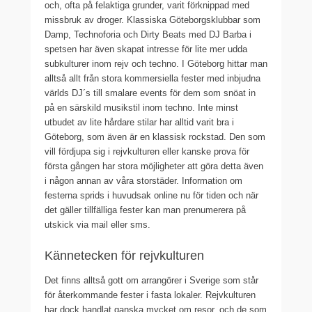
och, ofta på felaktiga grunder, varit förknippad med
missbruk av droger. Klassiska Göteborgsklubbar som
Damp, Technoforia och Dirty Beats med DJ Barba i
spetsen har även skapat intresse för lite mer udda
subkulturer inom rejv och techno. I Göteborg hittar man
alltså allt från stora kommersiella fester med inbjudna
världs DJ´s till smalare events för dem som snöat in
på en särskild musikstil inom techno. Inte minst
utbudet av lite hårdare stilar har alltid varit bra i
Göteborg, som även är en klassisk rockstad. Den som
vill fördjupa sig i rejvkulturen eller kanske prova för
första gången har stora möjligheter att göra detta även
i någon annan av våra storstäder. Information om
festerna sprids i huvudsak online nu för tiden och när
det gäller tillfälliga fester kan man prenumerera på
utskick via mail eller sms.
Kännetecken för rejvkulturen
Det finns alltså gott om arrangörer i Sverige som står
för återkommande fester i fasta lokaler. Rejvkulturen
har dock handlat ganska mycket om resor, och de som