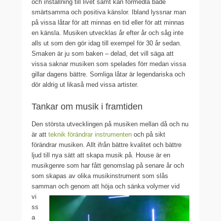
och inställning till livet samt kan förmedla både
smärtsamma och positiva känslor. Ibland lyssnar man
på vissa låtar för att minnas en tid eller för att minnas
en känsla. Musiken utvecklas år efter år och såg inte
alls ut som den gör idag till exempel för 30 år sedan.
Smaken är ju som baken – delad, det vill säga att
vissa saknar musiken som spelades förr medan vissa
gillar dagens bättre. Somliga låtar är legendariska och
dör aldrig ut likaså med vissa artister.
Tankar om musik i framtiden
Den största utvecklingen på musiken mellan då och nu
är att
teknik förändrar instrumenten
och på sikt
förändrar musiken. Allt ifrån bättre kvalitet och bättre
ljud till nya sätt att skapa musik på. House är en
musikgenre som har fått genomslag på senare år och
som skapas av olika musikinstrument som slås
samman och genom att höja och sänka
volymer vid
vi
ss
a