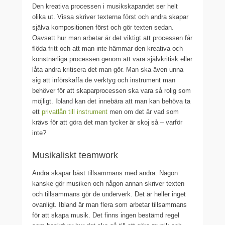
Den kreativa processen i musikskapandet ser helt
olika ut. Vissa skriver texterna först och andra skapar
själva kompositionen först och gör texten sedan.
Oavsett hur man arbetar är det viktigt att processen får
flöda fritt och att man inte hämmar den kreativa och
konstnärliga processen genom att vara självkritisk eller
låta andra kritisera det man gör. Man ska även unna
sig att införskaffa de verktyg och instrument man
behöver för att skaparprocessen ska vara så rolig som
möjligt. Ibland kan det innebära att man kan behöva ta
ett
privatlån till instrument
men om det är vad som
krävs för att göra det man tycker är skoj så – varför
inte?
Musikaliskt teamwork
Andra skapar bäst tillsammans med andra. Någon
kanske gör musiken och någon annan skriver texten
och tillsammans gör de underverk. Det är heller inget
ovanligt. Ibland är man flera som arbetar tillsammans
för att skapa musik. Det finns ingen bestämd regel