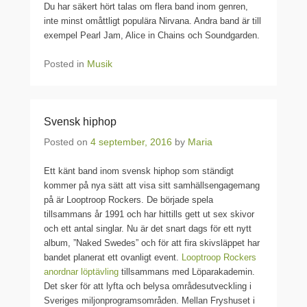
Du har säkert hört talas om flera band inom genren,
inte minst omåttligt populära Nirvana. Andra band är till
exempel Pearl Jam, Alice in Chains och Soundgarden.
Posted in
Musik
Svensk hiphop
Posted on
4 september, 2016
by
Maria
Ett känt band inom svensk hiphop som ständigt
kommer på nya sätt att visa sitt samhällsengagemang
på är Looptroop Rockers. De började spela
tillsammans år 1991 och har hittills gett ut sex skivor
och ett antal singlar. Nu är det snart dags för ett nytt
album, ”Naked Swedes” och för att fira skivsläppet har
bandet planerat ett ovanligt event.
Looptroop Rockers
anordnar löptävling
tillsammans med Löparakademin.
Det sker för att lyfta och belysa områdesutveckling i
Sveriges miljonprogramsområden. Mellan Fryshuset i