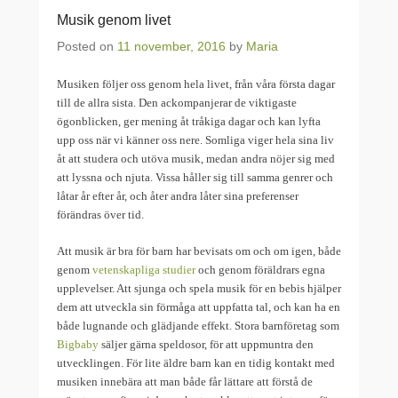
Musik genom livet
Posted on
11 november, 2016
by
Maria
Musiken följer oss genom hela livet, från våra första dagar
till de allra sista. Den ackompanjerar de viktigaste
ögonblicken, ger mening åt tråkiga dagar och kan lyfta
upp oss när vi känner oss nere. Somliga viger hela sina liv
åt att studera och utöva musik, medan andra nöjer sig med
att lyssna och njuta. Vissa håller sig till samma genrer och
låtar år efter år, och åter andra låter sina preferenser
förändras över tid.
Att musik är bra för barn har bevisats om och om igen, både
genom
vetenskapliga studier
och genom föräldrars egna
upplevelser. Att sjunga och spela musik för en bebis hjälper
dem att utveckla sin förmåga att uppfatta tal, och kan ha en
både lugnande och glädjande effekt. Stora barnföretag som
Bigbaby
säljer gärna speldosor, för att uppmuntra den
utvecklingen. För lite äldre barn kan en tidig kontakt med
musiken innebära att man både får lättare att förstå de