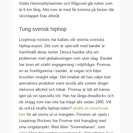
Södra Hammarbyhamnen och Rågsved går rutten som
är 6 km lång. Alla som är med får komma på festen där
skivsläppet firas efteråt.
Tung svensk hiphop
Looptroop rockers har kallats vår största svenska
hiphop-export. Det som är speciellt med bandet är
framförallt deras texter. Dessa handlar ofta om
problemen med globaliseringen som sker idag. Bandet
har även ett starkt engagemang i miljöfrågor. Promoe,
en av frontfigurerna i bandet, är vegan och följer
livsstilen straight edge. Det innebär att han väljer bort
animaliska produkter samt avstår alla sorters droger
inklusive alkohol och tobak. Promoe är lätt att känna
igen på sin speciella stil. Han har långa dreadlocks och
ett skägg som han inte har klippt alls sedan 1995. Vill
du också skaffa hiphop-stilen?
skaffa en trenchcoat
herr
för att sticka ut ur mängden. Förutom att spela i
Looptroop Rockers har Promoe rönt framgång med
sina singelprojekt. Med låten ”Svennebanan”, som