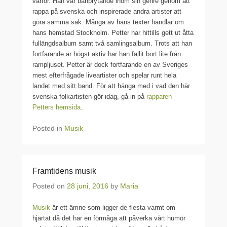
varför. Han var banbrytande inom sin genre genom att
rappa på svenska och inspirerade andra artister att
göra samma sak. Många av hans texter handlar om
hans hemstad Stockholm. Petter har hittills gett ut åtta
fullängdsalbum samt två samlingsalbum. Trots att han
fortfarande är högst aktiv har han fallit bort lite från
rampljuset. Petter är dock fortfarande en av Sveriges
mest efterfrågade liveartister och spelar runt hela
landet med sitt band. För att hänga med i vad den här
svenska folkartisten gör idag, gå in på
rapparen
Petters hemsida
.
Posted in
Musik
Framtidens musik
Posted on
28 juni, 2016
by
Maria
Musik
är ett ämne som ligger de flesta varmt om
hjärtat då det har en förmåga att påverka vårt humör