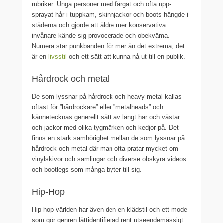
rubriker. Unga personer med färgat och ofta upp-
sprayat hår i tuppkam, skinnjackor och boots hängde i
städerna och gjorde att äldre mer konservativa
invånare kände sig provocerade och obekväma.
Numera står punkbanden för mer än det extrema, det
är en
livsstil
och ett sätt att kunna nå ut till en publik.
Hårdrock och metal
De som lyssnar på hårdrock och heavy metal kallas
oftast för ”hårdrockare” eller ”metalheads” och
kännetecknas generellt sätt av långt hår och västar
och jackor med olika tygmärken och kedjor på. Det
finns en stark samhörighet mellan de som lyssnar på
hårdrock och metal där man ofta pratar mycket om
vinylskivor och samlingar och diverse obskyra videos
och bootlegs som många byter till sig.
Hip-Hop
Hip-hop världen har även den en klädstil och ett mode
som gör genren lättidentifierad rent utseendemässigt.