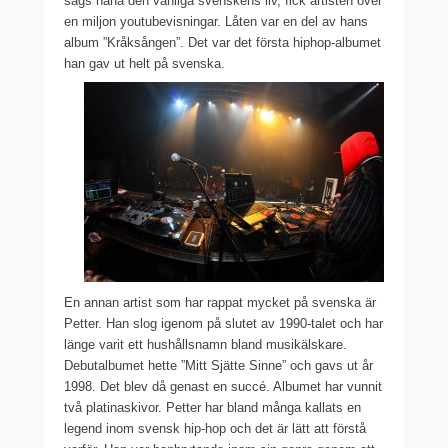
sägs håna den vanliga svenskens liv, fick artisten över
en miljon youtubevisningar. Låten var en del av hans
album ”Kråksången”. Det var det första hiphop-albumet
han gav ut helt på svenska.
En annan artist som har rappat mycket på svenska är
Petter. Han slog igenom på slutet av 1990-talet och har
länge varit ett hushållsnamn bland musikälskare.
Debutalbumet hette ”Mitt Sjätte Sinne” och gavs ut år
1998. Det blev då genast en succé. Albumet har vunnit
två platinaskivor. Petter har bland många kallats en
legend inom svensk hip-hop och det är lätt att förstå