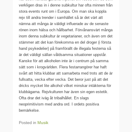
verkligen dras in i denne subkultur har ofta minnen från
stora events runt om i Europa. Om man ska koppla
rejv till andra trender i samhället så är det värt att
nämna att många är väldigt influerade av de senaste
rönen inom hälsa och hållbarhet. Förvånansvärt många
inom denna subkultur är vegetarianer, och även om det
stämmer att det kan förekomma en del droger (i första
hand psykedelier) på framförallt de illegala festerna så
är det väldigt sällan våldsamma situationer uppstår.
Kanske för att alkoholen inte är i centrum på samma
sätt som i krogvärlden. Flera festarrangörer har haft
svårt att hitta klubbar att samarbeta med trots att de är
fullsatta, vecka efter vecka. Det beror just på att det
dricks mycket lite alkohol vilket minskar intäkterna för
klubbägarna. Rejvkulturen har även sin egen estetik.
Ofta drar det iväg åt tribalhållet. En slags
neoprimitivism med andra ord. I ordets positiva
bemärkelse.
Posted in
Musik