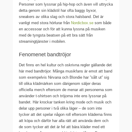
Personer som lyssnar på hip-hop och även vill uttrycka
detta genom sin klädstil har ofta baggy byxor,
sneakers av olika slag och stora halsband. Det är
vanligt med stora hörlurar från
Nordicbox.se
som både
en accessoar och för att kunna lyssna på musiken
med de tyngsta beatsen på ett bra sätt från
streamingtjänster i mobilen.
Fenomenet bandtröjor
Det finns en hel kultur och oskrivna regler gällande det
här med bandtröjor. Många musikfans är emot att band
som exempelvis Nirvana och Blondie har ”sålt ut” sig
till olika klädmärken som därigenom säljer deras
officiella merch eftersom de menar att personerna som
använder t-shirtsen och tröjorna inte ens lyssnar på
bandet. Här krockar tanken kring mode och musik och
delar upp personer i två olika läger – de som inte
tycker att det spelar någon roll eftersom kläderna finns
att köpa och därför har alla rätt att använda dem och
de som tycker att det är fel att bära kläder med ett