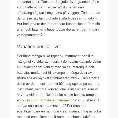
konversationer. Tänk att du bjuder över grannen på en
kopp kaffe och att han ser att du har en unik
stålsträngad gitarr hängandes på väggen. Tänk att han
då förtäljer att han brukade spela blues i sin ungdom.
Hur härligt vore det inte att bara kunna plocka fram sin
gitarr och låta hans fingertoppar dra av ett par riff där i
vardagsrummet?
Variation berikar livet
Det finns många olika typer av instrument och lika
många olika stilar av musik. I den spansktalande delen
av världen är det vanligt med salsa, merengue och
bachata, medan det till exempel i många delar av
Afrika spelas mycket trumbaserad musik. Den största
delen av den musik som vi hör idag spelas på samma
instrument, samma konventionella instrument som vi
är vana vid att se. Det kanske skulle behöva utropas
en
tävling om framtidens instrument
för att vi skulle få
se nya sätt att skapa musik på? För musik är
egentligen bara en harmonisk sammansättning av olika
toner, så egentligen är allt som kan skapa ljudvågor