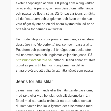
sköter shoppingen åt dem. Ett plagg som aldrig verkar
bli otrendigt är jeansbyxor, som dessutom håller länge
och passar de flesta stilar. Därför passar jeans utmärkt
till de flesta barn och ungdomar, och även om de kan
vara något dyrare än en del andra byxmaterial så är de
ofta tåliga för barnens aktiviteter.
Hur moderiktiga och bra jeans än må vara, så existerar
dessvärre inte ”de perfekta” jeansen som passar alla.
Passform och personlig stil är något som spelar stor
roll när även barn och ungdomar väljer sina jeans. På
https://kidsbrandstore.se/
hittar du bland annat ett stort
utbud av jeans till barn och ungdomar, så det är
snarare svårare att välja än att hitta något som passar.
Jeans för alla stilar
Jeans finns i åtsittande eller löst åtsittande passform,
med raka eller vida benslut, och allt däremellan. En
fördel med att handla online är ett stort utbud och att
du som vuxen kan kolla igenom det tillsammans med