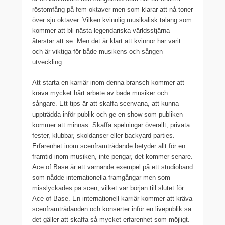
röstomfång på fem oktaver men som klarar att nå toner
över sju oktaver. Vilken kvinnlig musikalisk talang som
kommer att bli nästa legendariska världsstjärna
återstår att se. Men det är klart att kvinnor har varit
och är viktiga för både musikens och sången
utveckling.
Att starta en karriär inom denna bransch kommer att
kräva mycket hårt arbete av både musiker och
sångare. Ett tips är att skaffa scenvana, att kunna
uppträdda inför publik och ge en show som publiken
kommer att minnas. Skaffa spelningar överallt, privata
fester, klubbar, skoldanser eller backyard parties.
Erfarenhet inom scenframträdande betyder allt för en
framtid inom musiken, inte pengar, det kommer senare.
Ace of Base är ett varnande exempel på ett studioband
som nådde internationella framgångar men som
misslyckades på scen, vilket var början till slutet för
Ace of Base. En internationell karriär kommer att kräva
scenframträdanden och konserter inför en livepublik så
det gäller att skaffa så mycket erfarenhet som möjligt.