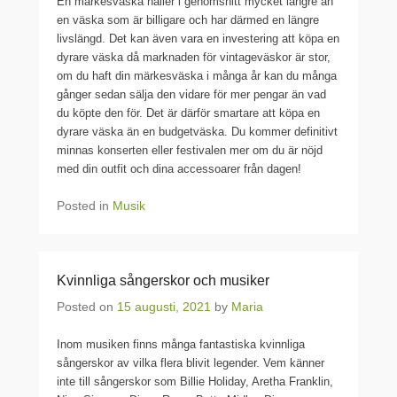
En märkesväska håller i genomsnitt mycket längre än
en väska som är billigare och har därmed en längre
livslängd. Det kan även vara en investering att köpa en
dyrare väska då marknaden för vintageväskor är stor,
om du haft din märkesväska i många år kan du många
gånger sedan sälja den vidare för mer pengar än vad
du köpte den för. Det är därför smartare att köpa en
dyrare väska än en budgetväska. Du kommer definitivt
minnas konserten eller festivalen mer om du är nöjd
med din outfit och dina accessoarer från dagen!
Posted in
Musik
Kvinnliga sångerskor och musiker
Posted on
15 augusti, 2021
by
Maria
Inom musiken finns många fantastiska kvinnliga
sångerskor av vilka flera blivit legender. Vem känner
inte till sångerskor som Billie Holiday, Aretha Franklin,