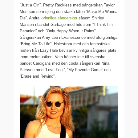
”Just a Girl”. Pretty Reckless med sångerskan Taylor
Momsen som sjöng den starka låten ”Make Me Wanna
Die”. Andra
kvinnliga sångerskor
såsom Shirley
Manson i bandet Garbage med hits som ”I Think I’m
Paraniod” och ”Only Happy When It Rains”.
Sångerskan Amy Lee i Evanescence med oförglömliga
”Bring Me To Life”. Halestrom med den fantastiska
rösten från Lzzy Hale bevisar kvinnliga sångares plats
inom rockmusiken. Vem känner inte till svenska
bandet Cardigans med den coola sångerskan Nina
Persson med ”Love Fool”, ”My Favorite Game” och
”Erase and Rewind”.