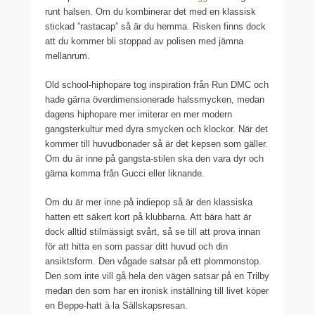
runt halsen. Om du kombinerar det med en klassisk
stickad ”rastacap” så är du hemma. Risken finns dock
att du kommer bli stoppad av polisen med jämna
mellanrum.
Old school-hiphopare tog inspiration från Run DMC och
hade gärna överdimensionerade halssmycken, medan
dagens hiphopare mer imiterar en mer modern
gangsterkultur med dyra smycken och klockor. När det
kommer till huvudbonader så är det kepsen som gäller.
Om du är inne på gangsta-stilen ska den vara dyr och
gärna komma från Gucci eller liknande.
Om du är mer inne på indiepop så är den klassiska
hatten ett säkert kort på klubbarna. Att bära hatt är
dock alltid stilmässigt svårt, så se till att prova innan
för att hitta en som passar ditt huvud och din
ansiktsform. Den vågade satsar på ett plommonstop.
Den som inte vill gå hela den vägen satsar på en Trilby
medan den som har en ironisk inställning till livet köper
en Beppe-hatt à la Sällskapsresan.