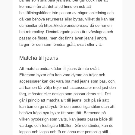
barnet som ska bära jeansen. Det går dock inte att
komma ifrån att det alltid finns en risk att
beställningskläder inte passar av någon anledning och
då kan behöva returneras eller bytas, vilket du kan när
du handlar på https://kidsbrandstore.se/ då de har en
bra returpolicy. Denimfärgade jeans är svårslagna och
passar de flesta, men det finns även jeans i andra
färger för den som föredrar grått, svart eller vitt.
Matcha till jeans
Att matcha andra kläder till jeans är inte svårt.
Eftersom byxor ofta kan vara dyrare än tröjor och
accessoarer kan det vara bra med jeans som bas, och
att barnen får välja tröjor och accessoarer med just den
färg, mönster eller design som passar deras stil. Det
går i princip att matcha allt till jeans, och på så sätt
kan barnen ge uttryck för den personliga stilen utan att
behöva köpa nya byxor titt som tätt. Beroende på
vilken byxdesign som valts, kan jeans passa både till
vardags och festligare tillfällen. Går de sönder, kan de
lappas och lagas och få en ännu mer personlig still.