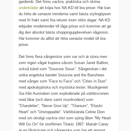
garderob. Det finns vackra, praktiska och sköna
underkläder
att köpa hos NA-KD till bra priser. Här kan
du hitta de senaste trenderna samt bästa stylingtipsen
med fri frakt samt fria returer inom nittio dagar. NA-KD
erbjuder modetrender till låga priser och kommer att ge
dig den absolut bästa shoppingupplevelsen någonsin.
Här kommer du alltid att hitta senaste modet till bra
priser.
Det finns flera sångerskor som var och är stora men
som ingen vågat kopiera såsom Susan Janet Ballion,
också känd som ”Siouxsie Sioux”. Sångerskan i det
unika engelska bandet Siouxsie and the Banshees
med sånger som ”Face to Face” och ”Cities in Dust”
med apokalyptiska och mystiska texter. Musikgeniet
Sia från Australien som exploderade på världsscenen
med låtar (och dans samt musikvideor) som
”Chandelier”, ”Never Give Up”, ”Titanium”, ”Elastic
Heart” och ”Unstoppable”. Världskända Celine Dion
med sin otroligt vackra röst som sjöng låten ”My Heart
Will Go On” för storfilmen Titanic 1997. Mariah Carey
är en låtskrivare och sångerska som har ett enormt