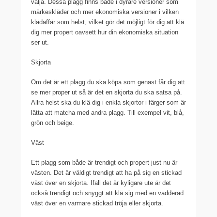
välja. Dessa plagg finns både i dyrare versioner som
märkeskläder och mer ekonomiska versioner i vilken
klädaffär som helst, vilket gör det möjligt för dig att klä
dig mer propert oavsett hur din ekonomiska situation
ser ut.
Skjorta
Om det är ett plagg du ska köpa som genast får dig att
se mer proper ut så är det en skjorta du ska satsa på.
Allra helst ska du klä dig i enkla skjortor i färger som är
lätta att matcha med andra plagg. Till exempel vit, blå,
grön och beige.
Väst
Ett plagg som både är trendigt och propert just nu är
västen. Det är väldigt trendigt att ha på sig en stickad
väst över en skjorta. Ifall det är kyligare ute är det
också trendigt och snyggt att klä sig med en vadderad
väst över en varmare stickad tröja eller skjorta.