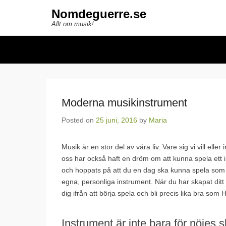
Nomdeguerre.se
Allt om musik!
Secondary Menu
Moderna musikinstrument
Posted on
25 juni, 2016
by
Maria
Musik är en stor del av våra liv. Vare sig vi vill el
oss har också haft en dröm om att kunna spela ett 
och hoppats på att du en dag ska kunna spela so
egna, personliga instrument. När du har skapat ditt
dig ifrån att börja spela och bli precis lika bra som 
Instrument är inte bara för nöjes s