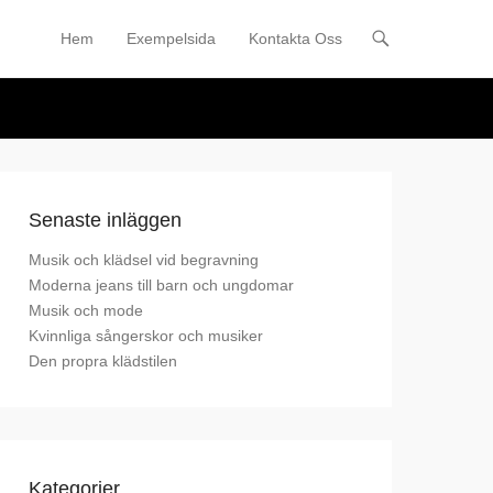
Hem
Exempelsida
Kontakta Oss
Primary Menu
Skip to content
Senaste inläggen
Musik och klädsel vid begravning
Moderna jeans till barn och ungdomar
Musik och mode
Kvinnliga sångerskor och musiker
Den propra klädstilen
Kategorier