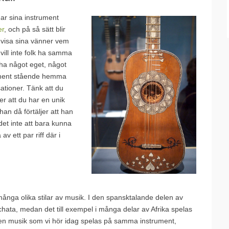
ar sina instrument
er
, och på så sätt blir
t visa sina vänner vem
vill inte folk ha samma
 ha något eget, något
trument stående hemma
ationer. Tänk att du
r att du har en unik
an då förtäljer att han
det inte att bara kunna
v ett par riff där i
många olika stilar av musik. I den spansktalande delen av
hata, medan det till exempel i många delar av Afrika spelas
en musik som vi hör idag spelas på samma instrument,