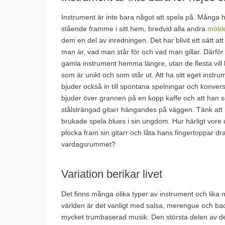
Instrument är inte bara något att spela på. Många h
stående framme i sitt hem, bredvid alla andra
möbl
dem en del av inredningen. Det har blivit ett sätt at
man är, vad man står för och vad man gillar. Därför 
gamla instrument hemma längre, utan de flesta vill
som är unikt och som står ut. Att ha sitt eget ins
bjuder också in till spontana spelningar och konvers
bjuder över grannen på en kopp kaffe och att han se
stålsträngad gitarr hängandes på väggen. Tänk att h
brukade spela blues i sin ungdom. Hur härligt vore 
plocka fram sin gitarr och låta hans fingertoppar dra a
vardagsrummet?
Variation berikar livet
Det finns många olika typer av instrument och lika 
världen är det vanligt med salsa, merengue och bac
mycket trumbaserad musik. Den största delen av d