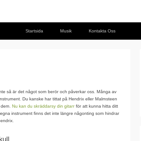
Startsida
Musik
Kontakta Oss
ler inte så är det något som berör och påverkar oss. Många av
instrument. Du kanske har tittat på Hendrix eller Malmsteen
m dem.
Nu kan du skräddarsy din gitarr
för att kunna hitta ditt
 egna instrument finns det inte längre någonting som hindrar
Hendrix.
kull